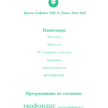
Краља Алфонса XIII 21, Бања Лука БиХ
Навигација
Почетна
Новости
ЕЕ стамбеног сектора
Кампања
Јавни конкурси
МОТИВАТОР
Претраживање по таговима:
екофондрс
енергетскаефикасност