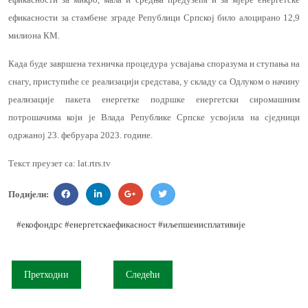
ефикасности за стамбене зграде Републици Српској било алоцирано 12,9
милиона КМ.
Када буде завршена техничка процедура усвајања споразума и ступања на
снагу, приступиће се реализацији средстава, у складу са Одлуком о начину
реализације пакета енергетке подршке енергетски сиромашним
потрошачима који је Влада Републике Српске усвојила на сједници
одржаној 23. фебруара 2023. године.
Текст преузет са: lat.rtrs.tv
Подијели:
#екофондрс
#енергетскаефикасност
#иљепшеиисплативије
Претходни
Следећи