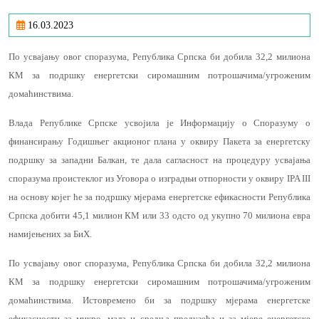
16.03.2023
По усвајању овог споразума, Република Српска би добила 32,2 милиона
КМ за подршку енергетски сиромашним потрошачима/угроженим
домаћинствима.
Влада Републике Српске усвојила је Информацију о Споразуму о
финансирању Годишњег акционог плана у оквиру Пакета за енергетску
подршку за западни Балкан, те дала сагласност на процедуру усвајања
споразума проистеклог из Уговора о изградњи отпорности у оквиру IPA III
на основу којег ће за подршку мјерама енергетске ефикасности Република
Српска добити 45,1 милион КМ или 33 одсто од укупно 70 милиона евра
намијењених за БиХ.
По усвајању овог споразума, Република Српска би добила 32,2 милиона
КМ за подршку енергетски сиромашним потрошачима/угроженим
домаћинствима. Истовремено би за подршку мјерама енергетске
ефикасности за микро, мала и средња предузећа и за мјере енергетске