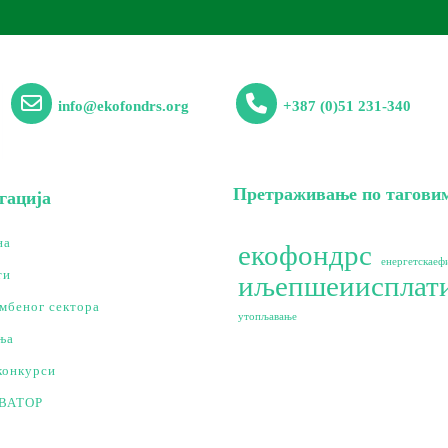
info@ekofondrs.org
+387 (0)51 231-340
Претраживање по тагови
гација
на
екофондрс
енергетскаеф
ти
иљепшеиисплати
мбеног сектора
утопљавање
ња
конкурси
ВАТОР