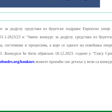
рс за додјелу средстава из буџетске подршке Европске уније
01.1-2623/23 и “Јавни конкурс за додјелу средстава из буџет
ма, системима и процесима, а који се односе на повећања ене
/23. Конкурси ће бити објављен 18.12.2023. године у “Гласу 
fondrs.org/konkurs
можете пронаћи све детаље у вези са кон