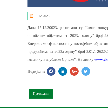
18.12.2023
Дана 15.12.20023. расписани су “Јавни конку
стамбеним објектима за 2023. годину” број 2.
Енергетске ефикасности у постојећим објекти
предузећима за 2023.годину” број 2.01.1-2622
гласнику Републике Српске”. На линку
www.eko
Подијели:
Претходни