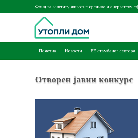
Фонд за заштиту животне средине и енергетску е
Почетна
Новости
ЕЕ стамбеног сектора
Отворен јавни конкурс