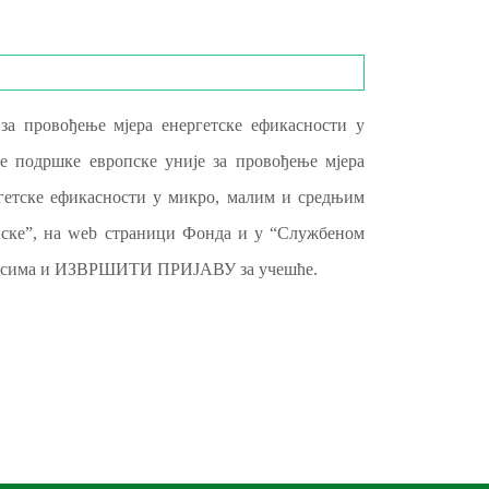
 за провођење мјера енергетске ефикасности у
ске подршке европске уније за провођење мјера
ргетске ефикасности у микро, малим и средњим
Српске”, на web страници Фонда и у “Службеном
курсима и ИЗВРШИТИ ПРИЈАВУ за учешће.