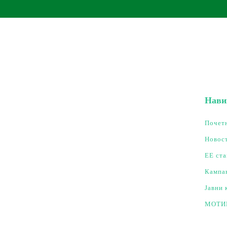
Нави
Почет
Новос
ЕЕ ста
Кампа
Јавни 
МОТИ