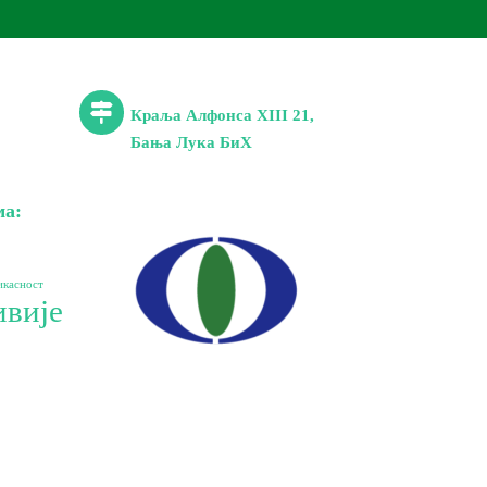
Краља Алфонса XIII 21,
Бања Лука БиХ
ма:
икасност
вије